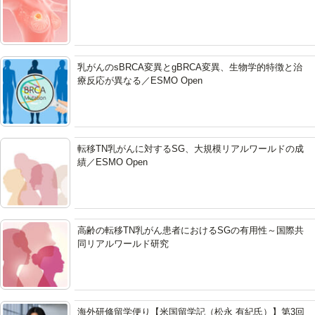
乳がんのsBRCA変異とgBRCA変異、生物学的特徴と治
療反応が異なる／ESMO Open
転移TN乳がんに対するSG、大規模リアルワールドの成
績／ESMO Open
高齢の転移TN乳がん患者におけるSGの有用性～国際共
同リアルワールド研究
海外研修留学便り【米国留学記（松永 有紀氏）】第3回