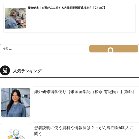
棚倉健太｜右乳がんに対する大腿深動脈穿通枝皮弁【Chap7】
検
索:
検索
人気ランキング
海外研修留学便り【米国留学記（松永 有紀氏）】第4回
患者説明に使う資料や情報源は？～がん専門医500人に
聞く