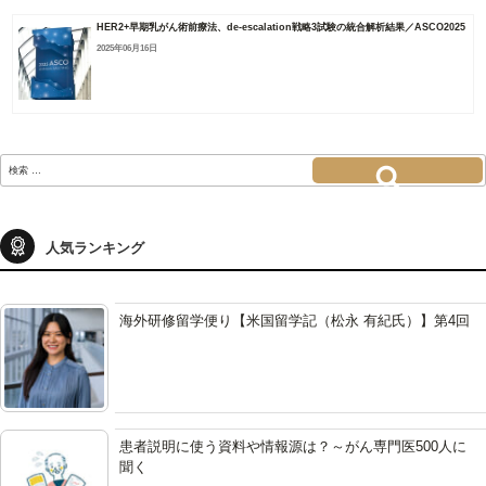
HER2+早期乳がん術前療法、de-escalation戦略3試験の統合解析結果／ASCO2025
2025年06月16日
検
索:
検索
人気ランキング
海外研修留学便り【米国留学記（松永 有紀氏）】第4回
患者説明に使う資料や情報源は？～がん専門医500人に
聞く