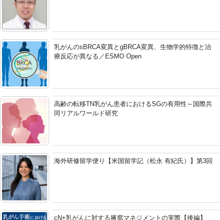
乳がんのsBRCA変異とgBRCA変異、生物学的特徴と治
療反応が異なる／ESMO Open
高齢の転移TN乳がん患者におけるSGの有用性～国際共
同リアルワールド研究
海外研修留学便り【米国留学記（松永 有紀氏）】第3回
cN+乳がんに対する腋窩マネジメントの実際【後編】