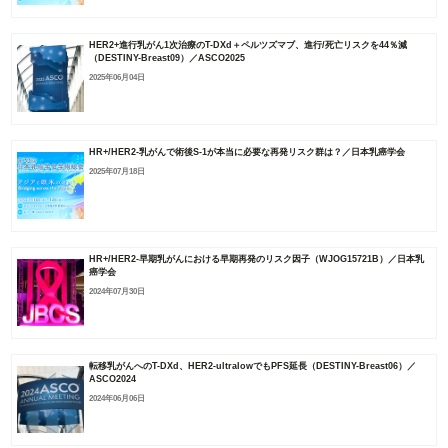
HER2+進行乳がん1次治療のT-DXd＋ペルツズマブ、進行/死亡リスクを44％減
（DESTINY-Breast09）／ASCO2025
2025年06月04日
HR+/HER2-乳がんで術後S-1が本当に必要な再発リスク群は？／日本乳癌学会
2025年07月18日
HR+/HER2-早期乳がんにおける早期再発のリスク因子（WJOG15721B）／日本乳
癌学会
2024年07月30日
転移乳がんへのT-DXd、HER2-ultralowでもPFS延長（DESTINY-Breast06）／
ASCO2024
2024年06月06日