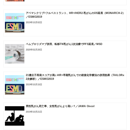
アベマシクリブ+フルベストラント、HR+/HER2-乳がんのOS延長（MONARCH-2）
／ESMO2019
2019年10月02日
ペムブロリズマブ併用、転移TN乳がん1次治療でPFS延長／MSD
2020年02月28日
21遺伝子再発スコアが高いHR+早期乳がんでの術後化学療法の併用効果（TAILORx
2次解析）／ESMO2019
2019年10月15日
男性乳がん死亡率、女性乳がんより高い？／JAMA Oncol
2019年10月21日