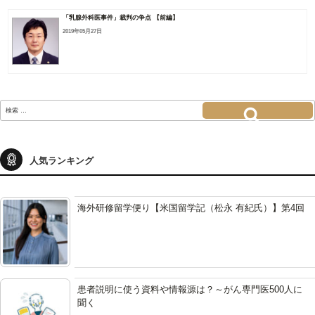
「乳腺外科医事件」裁判の争点 【前編】
2019年05月27日
検
索:
検索
人気ランキング
海外研修留学便り【米国留学記（松永 有紀氏）】第4回
患者説明に使う資料や情報源は？～がん専門医500人に
聞く