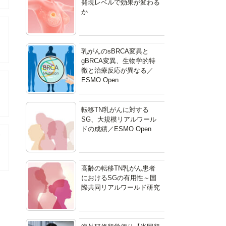
発現レベルで効果が変わる
か
乳がんのsBRCA変異と
gBRCA変異、生物学的特
徴と治療反応が異なる／
ESMO Open
転移TN乳がんに対する
SG、大規模リアルワール
ドの成績／ESMO Open
床
高齢の転移TN乳がん患者
におけるSGの有用性～国
際共同リアルワールド研究