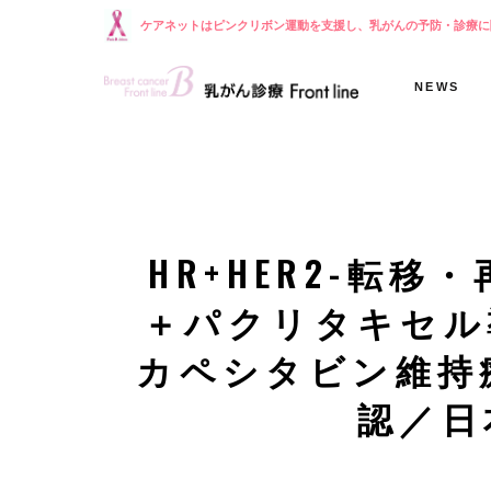
ケアネットはピンクリボン運動を支援し、乳がんの予防・診療に
NEWS
HR+HER2-転
＋パクリタキセル
カペシタビン維持
認／日