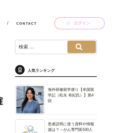
ログイン
CONTACT
検
索:
検索
ブ
人気ランキング
＋
海外研修留学便り【米国留
確
学記（松永 有紀氏）】第4
回
患者説明に使う資料や情報
源は？～がん専門医500人