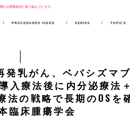
関わる情報提供に取り組んでいます。
PROCEDURES VIDEO
SERIES
TOPICS
移・再発乳がん、ベバシズマ
導入療法後に内分泌療法
療法の戦略で長期のOSを
本臨床腫瘍学会