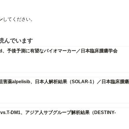
ン
してください。
読んでいます
-DXd、予後予測に有望なバイオマーカー／日本臨床腫瘍学会
K阻害薬alpelisib、日本人解析結果（SOLAR-1）／日本臨床腫
 vs.T-DM1、アジア人サブグループ解析結果（DESTINY-