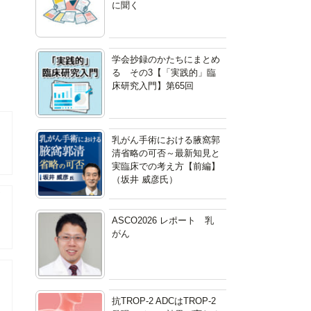
に聞く
学会抄録のかたちにまとめ
る その3【「実践的」臨
床研究入門】第65回
乳がん手術における腋窩郭
清省略の可否～最新知見と
実臨床での考え方【前編】
（坂井 威彦氏）
瘍
ASCO2026 レポート 乳
がん
抗TROP-2 ADCはTROP-2