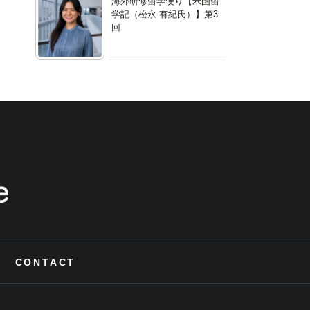
海外研修留学便り【米国留
学記（松永 有紀氏）】第3
回
CONTACT