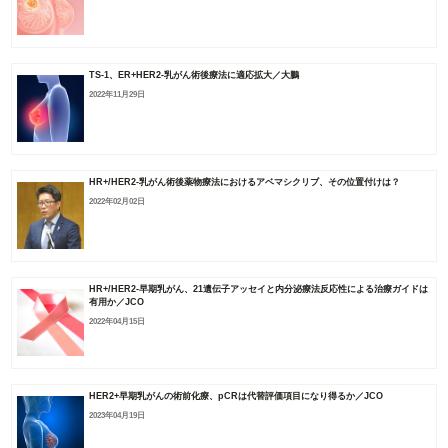
TS-1、ER+HER2-乳がん術後療法に適応拡大／大鵬
2022年11月29日
HR+/HER2-乳がん術後薬物療法におけるアベマシクリブ、その位置付けは？
2022年02月02日
HR+/HER2-早期乳がん、21遺伝子アッセイと内分泌療法反応性による治療ガイドは
有用か／JCO
2022年04月15日
HER2+早期乳がんの術前化療、pCRは代替評価項目になり得るか／JCO
2023年04月19日