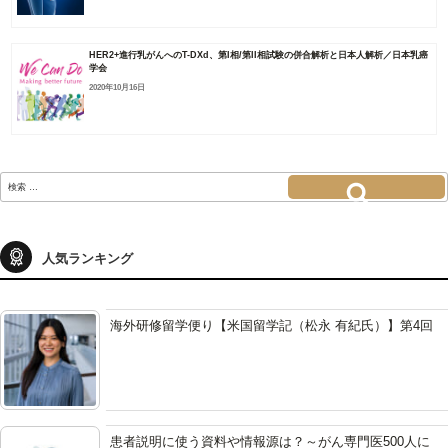
HER2+進行乳がんへのT-DXd、第I相/第II相試験の併合解析と日本人解析／日本乳癌
学会
2020年10月16日
検
索:
検索
人気ランキング
海外研修留学便り【米国留学記（松永 有紀氏）】第4回
患者説明に使う資料や情報源は？～がん専門医500人に