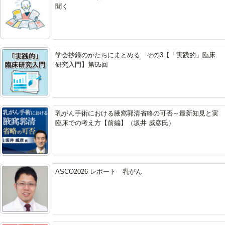
聞く
学会抄録のかたちにまとめる その3【「実践的」臨床
研究入門】第65回
乳がん手術における腋窩郭清省略の可否～最新知見と実
臨床での考え方【前編】（坂井 威彦氏）
ASCO2026 レポート 乳がん