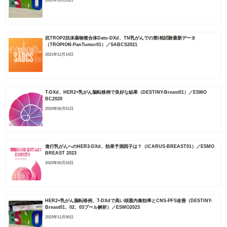
抗TROP2抗体薬物複合体Dato-DXd、TN乳がんでの第I相試験最新データ
（TROPION-PanTumor01）／SABCS2021
2021年12月14日
T-DXd、HER2+乳がん脳転移例で良好な結果（DESTINY-Breast01）／ESMO
BC2020
2020年06月01日
進行乳がんへのHER3-DXd、効果予測因子は？（ICARUS-BREAST01）／ESMO
BREAST 2023
2023年05月24日
HER2+乳がん脳転移例、T-DXdで高い頭蓋内奏効率とCNS-PFS改善（DESTINY-
Breast01、02、03プール解析）／ESMO2023
2023年11月06日