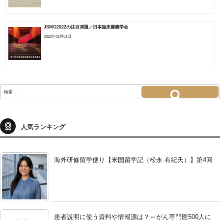
JSMO2022の注目演題／日本臨床腫瘍学会
2022年02月01日
検
索:
検索
人気ランキング
海外研修留学便り【米国留学記（松永 有紀氏）】第4回
患者説明に使う資料や情報源は？～がん専門医500人に