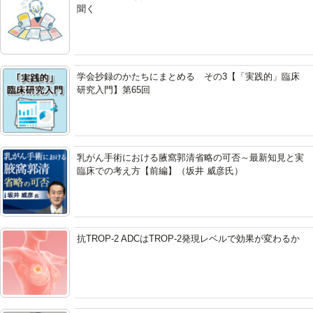
聞く
学会抄録のかたちにまとめる その3【「実践的」臨床
研究入門】第65回
乳がん手術における腋窩郭清省略の可否～最新知見と実
臨床での考え方【前編】（坂井 威彦氏）
抗TROP-2 ADCはTROP-2発現レベルで効果が変わるか