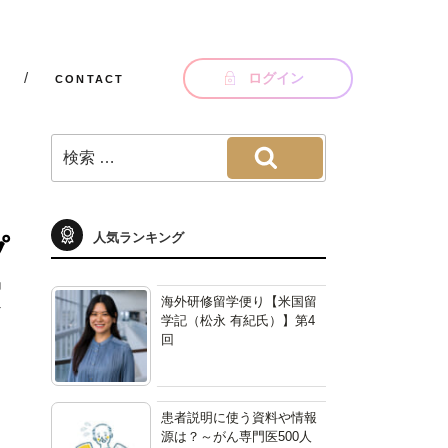
ログイン
CONTACT
検
索:
検索
プ
人気ランキング
実
海外研修留学便り【米国留
学記（松永 有紀氏）】第4
回
患者説明に使う資料や情報
源は？～がん専門医500人