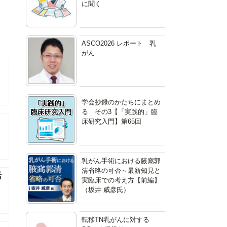
に聞く
ASCO2026 レポート 乳
がん
学会抄録のかたちにまとめ
る その3【「実践的」臨
床研究入門】第65回
乳がん手術における腋窩郭
清省略の可否～最新知見と
活
実臨床での考え方【前編】
（坂井 威彦氏）
転移TN乳がんに対する