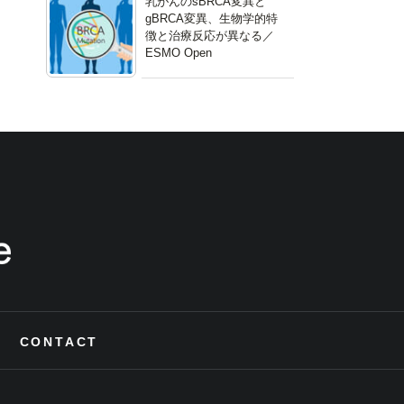
乳がんのsBRCA変異と
gBRCA変異、生物学的特
徴と治療反応が異なる／
ESMO Open
CONTACT