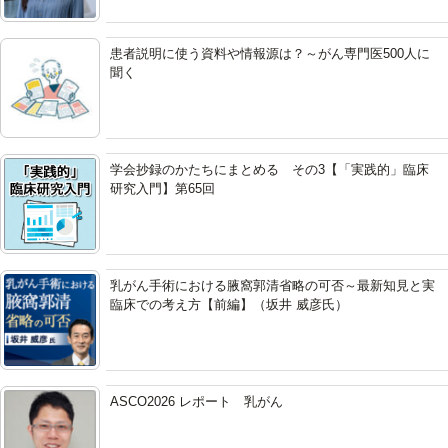
患者説明に使う資料や情報源は？～がん専門医500人に
聞く
学会抄録のかたちにまとめる その3【「実践的」臨床
研究入門】第65回
乳がん手術における腋窩郭清省略の可否～最新知見と実
臨床での考え方【前編】（坂井 威彦氏）
ASCO2026 レポート 乳がん