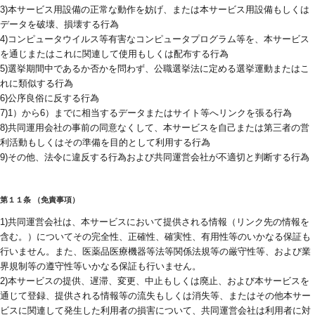
3)本サービス用設備の正常な動作を妨げ、または本サービス用設備もしくは
データを破壊、損壊する行為
4)コンピュータウイルス等有害なコンピュータプログラム等を、本サービス
を通じまたはこれに関連して使用もしくは配布する行為
5)選挙期間中であるか否かを問わず、公職選挙法に定める選挙運動またはこ
れに類似する行為
6)公序良俗に反する行為
7)1）から6）までに相当するデータまたはサイト等へリンクを張る行為
8)共同運用会社の事前の同意なくして、本サービスを自己または第三者の営
利活動もしくはその準備を目的として利用する行為
9)その他、法令に違反する行為および共同運営会社が不適切と判断する行為
第１１条 （免責事項）
1)共同運営会社は、本サービスにおいて提供される情報（リンク先の情報を
含む。）についてその完全性、正確性、確実性、有用性等のいかなる保証も
行いません。また、医薬品医療機器等法等関係法規等の厳守性等、および業
界規制等の遵守性等いかなる保証も行いません。
2)本サービスの提供、遅滞、変更、中止もしくは廃止、および本サービスを
通じて登録、提供される情報等の流失もしくは消失等、またはその他本サー
ビスに関連して発生した利用者の損害について、共同運営会社は利用者に対