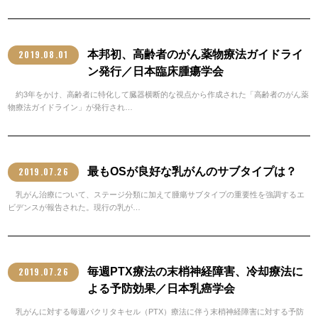
2019.08.01
本邦初、高齢者のがん薬物療法ガイドライ
ン発行／日本臨床腫瘍学会
約3年をかけ、高齢者に特化して臓器横断的な視点から作成された「高齢者のがん薬
物療法ガイドライン」が発行され…
2019.07.26
最もOSが良好な乳がんのサブタイプは？
乳がん治療について、ステージ分類に加えて腫瘍サブタイプの重要性を強調するエ
ビデンスが報告された。現行の乳が…
2019.07.26
毎週PTX療法の末梢神経障害、冷却療法に
よる予防効果／日本乳癌学会
乳がんに対する毎週パクリタキセル（PTX）療法に伴う末梢神経障害に対する予防