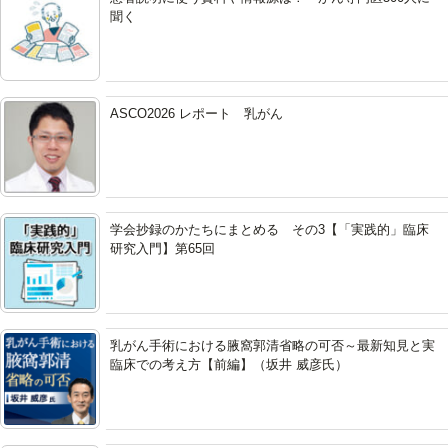
聞く
ASCO2026 レポート 乳がん
学会抄録のかたちにまとめる その3【「実践的」臨床
研究入門】第65回
乳がん手術における腋窩郭清省略の可否～最新知見と実
臨床での考え方【前編】（坂井 威彦氏）