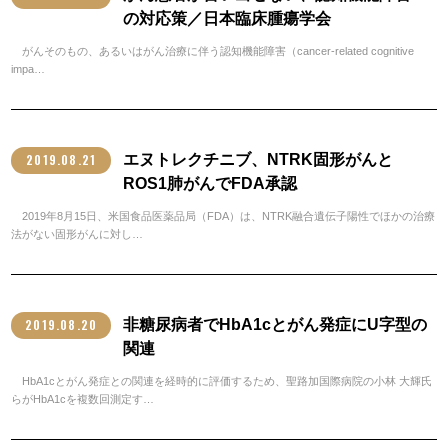
の対応策／日本臨床腫瘍学会
がんそのもの、あるいはがん治療に伴う認知機能障害（cancer-related cognitive
impa…
2019.08.21
エヌトレクチニブ、NTRK固形がんと
ROS1肺がんでFDA承認
2019年8月15日、米国食品医薬品局（FDA）は、NTRK融合遺伝子陽性でほかの治療
法がない固形がんに対し…
2019.08.20
非糖尿病者でHbA1cとがん発症にU字型の
関連
HbA1cとがん発症との関連を経時的に評価するため、聖路加国際病院の小林 大輝氏
らがHbA1cを複数回測定す…