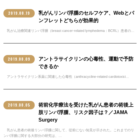
2019.08.19
乳がんリンパ浮腫のセルフケア、Webとパ
ンフレットどちらが効果的
乳がん治療関連リンパ浮腫（breast cancer-related lymphedema：BCRL）患者の…
2019.08.09
アントラサイクリンの心毒性、運動で予防
できるか
アントラサイクリン系薬に関連した心毒性（anthracycline-related cardiotoxici…
2019.08.05
術前化学療法を受けた乳がん患者の術後上
肢リンパ浮腫、リスク因子は？／JAMA
Surgery
乳がん患者の術後リンパ浮腫に関して、従前にない知見が示された。これまでのリ
ンパ浮腫に関する大部分の研究は、…