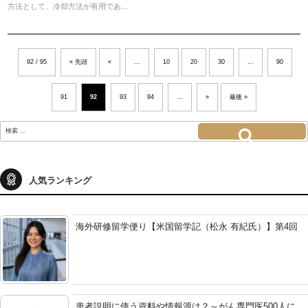
方法として、冷却方法が有用であ…
92 / 95
« 先頭
«
...
10
20
30
...
90
91
92
93
94
...
»
最後 »
検
索:
検索
人気ランキング
海外研修留学便り【米国留学記（松永 有紀氏）】第4回
患者説明に使う資料や情報源は？～がん専門医500人に