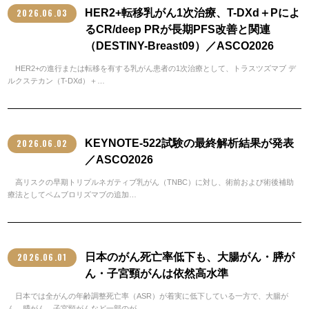
2026.06.03
HER2+転移乳がん1次治療、T-DXd＋Pによ
るCR/deep PRが長期PFS改善と関連
（DESTINY-Breast09）／ASCO2026
HER2+の進行または転移を有する乳がん患者の1次治療として、トラスツズマブ デ
ルクステカン（T-DXd）＋…
2026.06.02
KEYNOTE-522試験の最終解析結果が発表
／ASCO2026
高リスクの早期トリプルネガティブ乳がん（TNBC）に対し、術前および術後補助
療法としてペムブロリズマブの追加…
2026.06.01
日本のがん死亡率低下も、大腸がん・膵が
ん・子宮頸がんは依然高水準
日本では全がんの年齢調整死亡率（ASR）が着実に低下している一方で、大腸が
ん、膵がん、子宮頸がんなど一部のが…