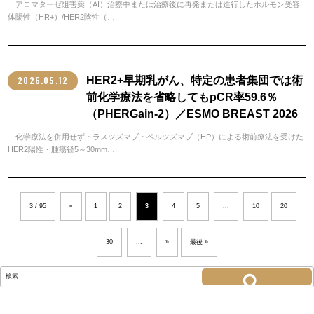
アロマターゼ阻害薬（AI）治療中または治療後に再発または進行したホルモン受容
体陽性（HR+）/HER2陰性（…
2026.05.12
HER2+早期乳がん、特定の患者集団では術
前化学療法を省略してもpCR率59.6％
（PHERGain-2）／ESMO BREAST 2026
化学療法を併用せずトラスツズマブ・ペルツズマブ（HP）による術前療法を受けた
HER2陽性・腫瘍径5～30mm…
3 / 95
«
1
2
3
4
5
...
10
20
30
...
»
最後 »
検
索:
検索