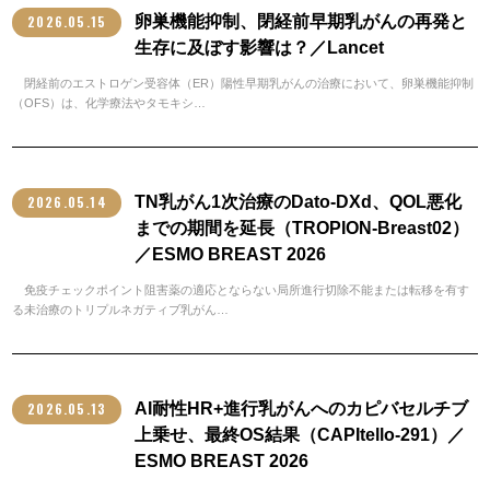
2026.05.15
卵巣機能抑制、閉経前早期乳がんの再発と
生存に及ぼす影響は？／Lancet
閉経前のエストロゲン受容体（ER）陽性早期乳がんの治療において、卵巣機能抑制
（OFS）は、化学療法やタモキシ…
2026.05.14
TN乳がん1次治療のDato-DXd、QOL悪化
までの期間を延長（TROPION-Breast02）
／ESMO BREAST 2026
免疫チェックポイント阻害薬の適応とならない局所進行切除不能または転移を有す
る未治療のトリプルネガティブ乳がん…
2026.05.13
AI耐性HR+進行乳がんへのカピバセルチブ
上乗せ、最終OS結果（CAPItello-291）／
ESMO BREAST 2026