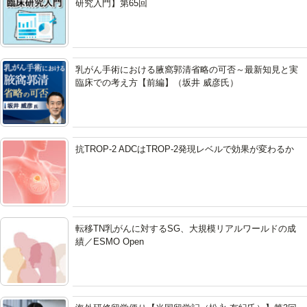
研究入門】第65回
乳がん手術における腋窩郭清省略の可否～最新知見と実
臨床での考え方【前編】（坂井 威彦氏）
抗TROP-2 ADCはTROP-2発現レベルで効果が変わるか
転移TN乳がんに対するSG、大規模リアルワールドの成
績／ESMO Open