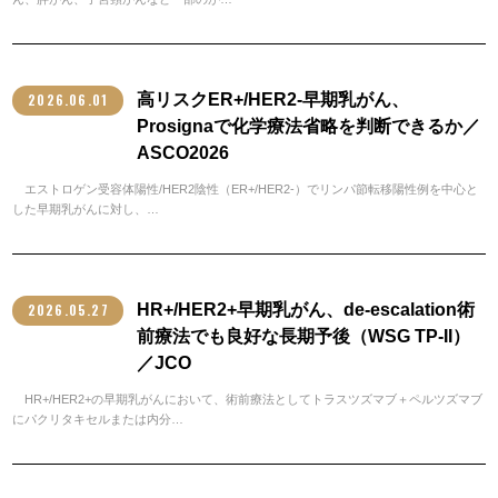
2026.06.01
高リスクER+/HER2-早期乳がん、
Prosignaで化学療法省略を判断できるか／
ASCO2026
エストロゲン受容体陽性/HER2陰性（ER+/HER2-）でリンパ節転移陽性例を中心と
した早期乳がんに対し、…
2026.05.27
HR+/HER2+早期乳がん、de-escalation術
前療法でも良好な長期予後（WSG TP-II）
／JCO
HR+/HER2+の早期乳がんにおいて、術前療法としてトラスツズマブ＋ペルツズマブ
にパクリタキセルまたは内分…